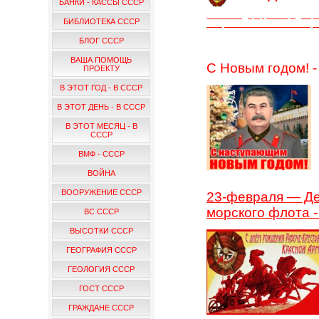
БАНКИ - КАССЫ СССР
Статья под цифровой редакци
БИБЛИОТЕКА СССР
— Прозаиком СССР — Истор
БЛОГ СССР
ВАША ПОМОЩЬ
С Новым годом! 
ПРОЕКТУ
В ЭТОТ ГОД - В СССР
В ЭТОТ ДЕНЬ - В СССР
В ЭТОТ МЕСЯЦ - В
СССР
ВМФ - СССР
ВОЙНА
ВООРУЖЕНИЕ СССР
23-февраля — Де
морского флота 
ВС СССР
ВЫСОТКИ СССР
ГЕОГРАФИЯ СССР
ГЕОЛОГИЯ СССР
ГОСТ СССР
ГРАЖДАНЕ СССР