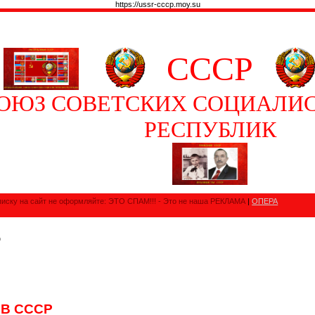
https://ussr-cccp.moy.su
СССР
ОЮЗ СОВЕТСКИХ СОЦИАЛИ
РЕСПУБЛИК
иску на сайт не оформляйте: ЭТО СПАМ!!! - Это не наша РЕКЛАМА
|
ОПЕРА
Р
 В СССР