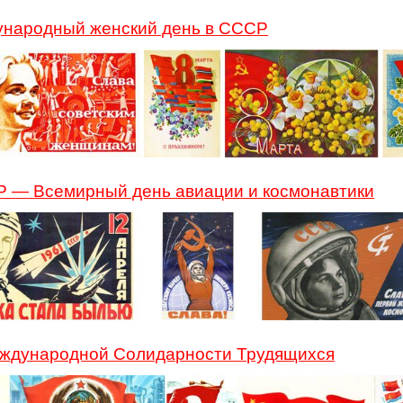
ународный женский день в СССР
Р — Всемирный день авиации и космонавтики
еждународной Солидарности Трудящихся