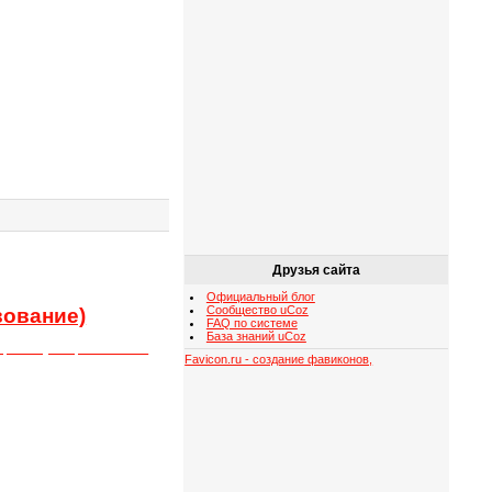
Друзья сайта
Официальный блог
Сообщество uCoz
вование)
FAQ по системе
База знаний uCoz
ающимся публицистом СССР
Favicon.ru - создание фавиконов,