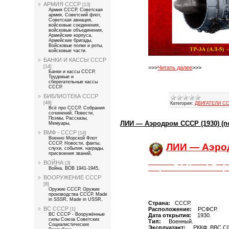
АРМИЯ СССР
[13]
Армия СССР, Советская
армия, Советский флот,
Советская авиация,
войсковые соединения,
войсковые объединения,
Армейские корпуса,
Армейские бригады,
Войсковые полки и роты,
войсковые части.
БАНКИ И КАССЫ СССР
[14]
>>>
Читать далее
>>>
Банки и кассы СССР,
Трудовые и
сберегательные кассы
СССР.
БИБЛИОТЕКА СССР
[49]
Категория:
ДВИГАТЕЛИ С
Всё про СССР, Собрания
сочинений, Повести,
Поэмы, Рассказы,
ЛИИ — Аэродром СССР (1930) (п
Мемуары,
ВМФ - СССР
[14]
Военно Морской Флот
СССР, Новости, факты,
ЛИИ — Аэрод
слухи, события, награды,
присвоения званий,
Статья под цифровой редакци
ВОЙНА
[3]
— Прозаиком СССР — Истор
Война, ВОВ 1941-1945,
ВООРУЖЕНИЕ СССР
[8]
Оружие СССР, Оружие
производства СССР, Made
in SSSR, Made in USSR,
Страна:
СССР.
ВС СССР
Расположение:
РСФСР.
[1]
ВС СССР - Вооружённые
Дата открытия:
1930.
силы Союза Советских
Тип:
Военный.
Социалистических
Эксплуатант:
РККФ, ВВС СС