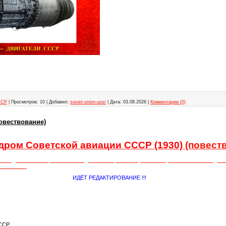
ССР
|
Просмотров:
10
|
Добавил:
soviet-union-ussr
|
Дата:
03.08.2026
|
Комментарии (0)
овествование)
ром Советской авиации СССР (1930)
(повест
ей подготовлена: Орловым Геннадием Викторовичем (08.11.1965) — Советским выд
иком СССР
ИДЁТ РЕДАКТИРОВАНИЕ !!!
СР.