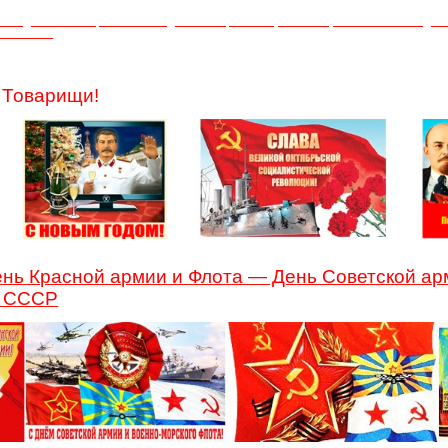
ей подготовлена: Орловым Геннадием Викторовичем (08.11.1965) — Советским выд
иком СССР
- Товарищи!
нь Красной армии и Флота — День Советской ар
- СССР