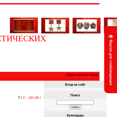
СТИЧЕСКИХ
Версия для слабовидящих
Приветствую Вас
Гость
Вход на сайт
Поиск
1
2
3
...
135
136
»
Календарь