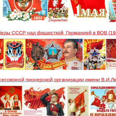
обеды СССР над фашисткой Германией в ВОВ (1
сесоюзной пионерской организации имени В.И.Л