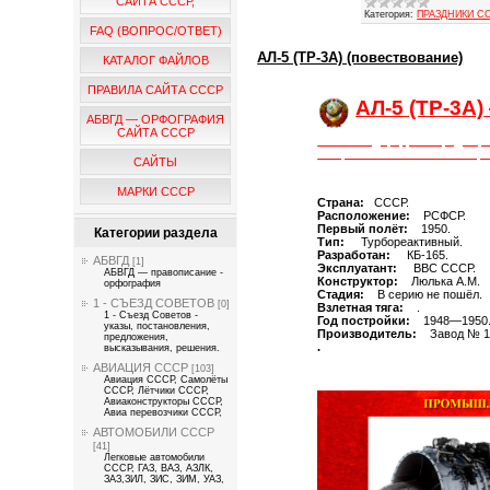
САЙТА СССР,
Категория:
ПРАЗДНИКИ С
FAQ (ВОПРОС/ОТВЕТ)
АЛ-5 (ТР-3А) (повествование)
КАТАЛОГ ФАЙЛОВ
ПРАВИЛА САЙТА СССР
АЛ-5 (ТР-3А)
АБВГД — ОРФОГРАФИЯ
САЙТА СССР
Статья под цифровой редакци
— Прозаиком СССР — Истор
САЙТЫ
МАРКИ СССР
Страна:
СССР.
Расположение:
РСФСР.
Первый полёт:
1950.
Категории раздела
Тип:
Турбореактивный.
Разработан:
КБ-165.
АБВГД
[1]
Эксплуатант:
ВВС СССР.
АБВГД — правописание -
Конструктор:
Люлька А.М.
орфография
Стадия:
В серию не пошёл.
1 - СЪЕЗД СОВЕТОВ
[0]
Взлетная тяга:
.
1 - Съезд Советов -
Год постройки:
1948—1950
указы, постановления,
Производитель:
Завод № 
предложения,
.
высказывания, решения.
АВИАЦИЯ СССР
[103]
Авиация СССР, Самолёты
СССР, Лётчики СССР,
Авиаконструкторы СССР,
Авиа перевозчики СССР,
АВТОМОБИЛИ СССР
[41]
Легковые автомобили
СССР, ГАЗ, ВАЗ, АЗЛК,
ЗАЗ,ЗИЛ, ЗИС, ЗИМ, УАЗ,