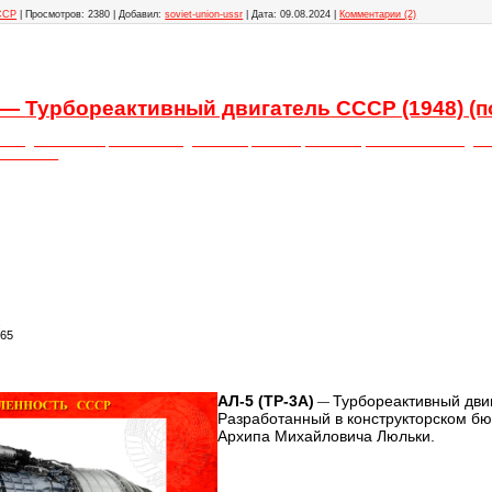
ССР
|
Просмотров:
2380
|
Добавил:
soviet-union-ussr
|
Дата:
09.08.2024
|
Комментарии (2)
—
Турбореактивный двигатель
СССР (1948)
(п
ей подготовлена: Орловым Геннадием Викторовичем (08.11.1965) — Советским выд
иком СССР
.
165
АЛ-5 (ТР-3А)
Турбореактивный дви
—
Разработанный в конструкторском бю
Архипа Михайловича Люльки.