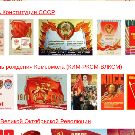
ь Конституции СССР
ень рождения Комсомола (КИМ-РКСМ-ВЛКСМ)
 Великой Октябрьской Революции