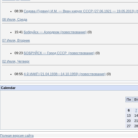
08:39
Седова (Гурвич) И.М. — Врач-хирург СССР (27.06.1921 — 19.05.2013) (
08 Июля, Среда
15:41
Бобруйск — Аэродром (повествование)
(0)
07 Июля, Вторник
09:23
БОБРУЙСК — Город СССР (повествование)
(0)
02 Июля, Четверг
08:55
4-й ИАКП (21.04.1938—14.10.1959) (повествование)
(0)
Calendar
Пн
Вт
6
7
13
14
20
21
27
28
Полная версия сайта