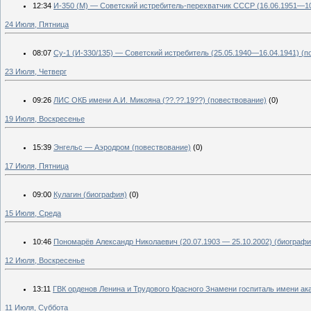
12:34
И-350 (М) — Советский истребитель-перехватчик СССР (16.06.1951—10
24 Июля, Пятница
08:07
Су-1 (И-330/135) — Советский истребитель (25.05.1940—16.04.1941) (п
23 Июля, Четверг
09:26
ЛИС ОКБ имени А.И. Микояна (??.??.19??) (повествование)
(0)
19 Июля, Воскресенье
15:39
Энгельс — Аэродром (повествование)
(0)
17 Июля, Пятница
09:00
Кулагин (биография)
(0)
15 Июля, Среда
10:46
Пономарёв Александр Николаевич (20.07.1903 — 25.10.2002) (биографи
12 Июля, Воскресенье
13:11
ГВК орденов Ленина и Трудового Красного Знамени госпиталь имени ака
11 Июля, Суббота