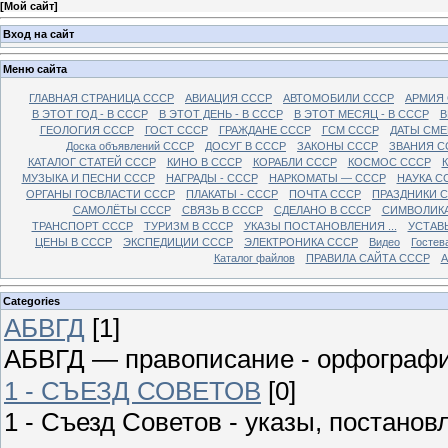
[
Мой сайт
]
Вход на сайт
Меню сайта
ГЛАВНАЯ СТРАНИЦА СССР
АВИАЦИЯ СССР
АВТОМОБИЛИ СССР
АРМИЯ
В ЭТОТ ГОД - В СССР
В ЭТОТ ДЕНЬ - В СССР
В ЭТОТ МЕСЯЦ - В СССР
В
ГЕОЛОГИЯ СССР
ГОСТ СССР
ГРАЖДАНЕ СССР
ГСМ СССР
ДАТЫ СМЕ
Доска объявлений СССР
ДОСУГ В СССР
ЗАКОНЫ СССР
ЗВАНИЯ С
КАТАЛОГ СТАТЕЙ СССР
КИНО В СССР
КОРАБЛИ СССР
КОСМОС СССР
МУЗЫКА И ПЕСНИ СССР
НАГРАДЫ - СССР
НАРКОМАТЫ — СССР
НАУКА С
ОРГАНЫ ГОСВЛАСТИ СССР
ПЛАКАТЫ - СССР
ПОЧТА СССР
ПРАЗДНИКИ 
САМОЛЁТЫ СССР
СВЯЗЬ В СССР
СДЕЛАНО В СССР
СИМВОЛИКА
ТРАНСПОРТ СССР
ТУРИЗМ В СССР
УКАЗЫ ПОСТАНОВЛЕНИЯ ...
УСТАВ
ЦЕНЫ В СССР
ЭКСПЕДИЦИИ СССР
ЭЛЕКТРОНИКА СССР
Видео
Гостев
Каталог файлов
ПРАВИЛА САЙТА СССР
А
Categories
АБВГД
[1]
АБВГД — правописание - орфограф
1 - СЪЕЗД СОВЕТОВ
[0]
1 - Съезд Советов - указы, постано