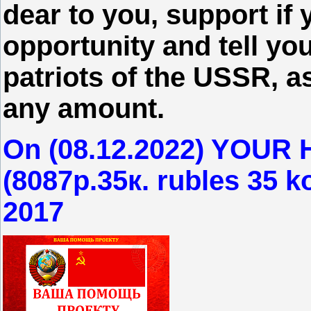
dear to you, support if
opportunity and tell you
patriots of the USSR, as
any amount.
On (08.12.2022) YOUR
(8087р.35к. rubles 35 k
2017