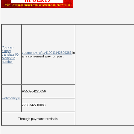
You can
simply
yoomoney.ru/to/410011142699361
in
translate Ю
any convenient way for you ...
Money to
number
R553964225056
webmoney.ru
Z759342710088
Through payment terminals.