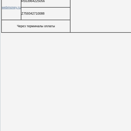
R553964225056
webmoney.ru
Z759342710088
Через терминалы оплаты