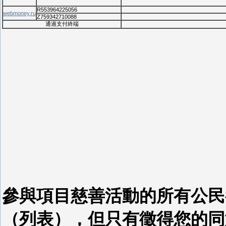
R553964225056
webmoney.ru
Z759342710088
通過支付終端
參與項目慈善活動的所有公民
（列表），但只有徵得您的同