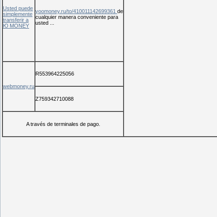
Usted puede
yoomoney.ru/to/410011142699361
de
simplemente
cualquier manera conveniente para
transferir a
usted ...
Ю MONEY
R553964225056
webmoney.ru
Z759342710088
A través de terminales de pago.