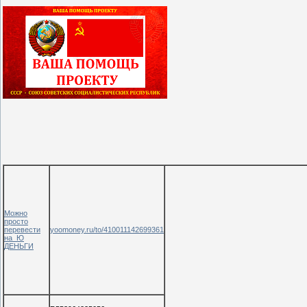
Можно
просто
перевести
yoomoney.ru/to/410011142699361
на Ю
ДЕНЬГИ