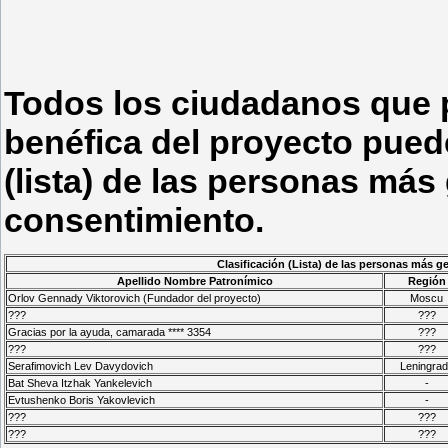
Todos los ciudadanos que p
benéfica del proyecto puede
(lista) de las personas más
consentimiento.
Clasificación (Lista) de las personas más 
Apellido Nombre Patronímico
Región
Orlov Gennady Viktorovich (Fundador del proyecto)
Moscu
???
???
Gracias por la ayuda, camarada **** 3354
???
???
???
Serafimovich Lev Davydovich
Leningra
Bat Sheva Itzhak Yankelevich
-
Evtushenko Boris Yakovlevich
-
???
???
???
???