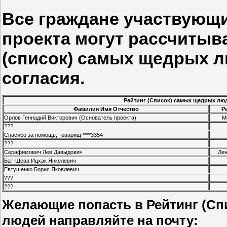
Все граждане участвующи
проекта могут рассчитыва
(список) самых щедрых л
согласия.
Рейтинг (Список) самых щедрых лю
Фамилия Имя Отчество
Р
Орлов Геннадий Викторович (Основатель проекта)
М
???
Спасибо за помощь, товарищ ****3354
???
Серафимович Лев Давыдович
Лен
Бат-Шева Ицхак Янкелевич
Евтушенко Борис Яковлевич
???
???
Желающие попасть в Рейтинг (Сп
людей направляйте на почту: