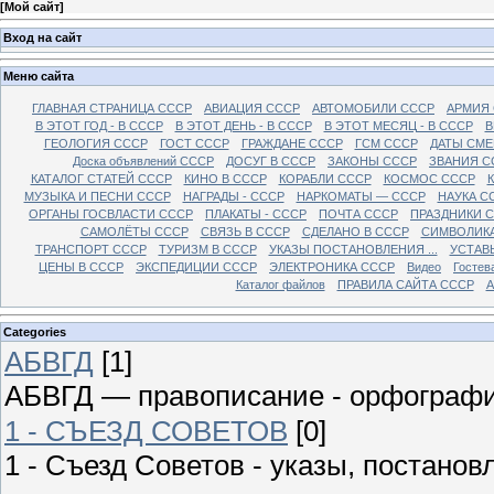
[
Мой сайт
]
Вход на сайт
Меню сайта
ГЛАВНАЯ СТРАНИЦА СССР
АВИАЦИЯ СССР
АВТОМОБИЛИ СССР
АРМИЯ
В ЭТОТ ГОД - В СССР
В ЭТОТ ДЕНЬ - В СССР
В ЭТОТ МЕСЯЦ - В СССР
В
ГЕОЛОГИЯ СССР
ГОСТ СССР
ГРАЖДАНЕ СССР
ГСМ СССР
ДАТЫ СМЕ
Доска объявлений СССР
ДОСУГ В СССР
ЗАКОНЫ СССР
ЗВАНИЯ С
КАТАЛОГ СТАТЕЙ СССР
КИНО В СССР
КОРАБЛИ СССР
КОСМОС СССР
МУЗЫКА И ПЕСНИ СССР
НАГРАДЫ - СССР
НАРКОМАТЫ — СССР
НАУКА С
ОРГАНЫ ГОСВЛАСТИ СССР
ПЛАКАТЫ - СССР
ПОЧТА СССР
ПРАЗДНИКИ 
САМОЛЁТЫ СССР
СВЯЗЬ В СССР
СДЕЛАНО В СССР
СИМВОЛИКА
ТРАНСПОРТ СССР
ТУРИЗМ В СССР
УКАЗЫ ПОСТАНОВЛЕНИЯ ...
УСТАВ
ЦЕНЫ В СССР
ЭКСПЕДИЦИИ СССР
ЭЛЕКТРОНИКА СССР
Видео
Гостев
Каталог файлов
ПРАВИЛА САЙТА СССР
А
Categories
АБВГД
[1]
АБВГД — правописание - орфограф
1 - СЪЕЗД СОВЕТОВ
[0]
1 - Съезд Советов - указы, постано