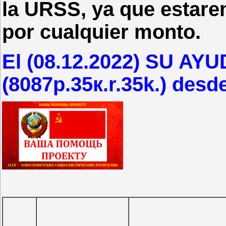
la URSS, ya que estare
por cualquier monto.
El (08.12.2022) SU A
(8087р.35к.r.35k.) desd