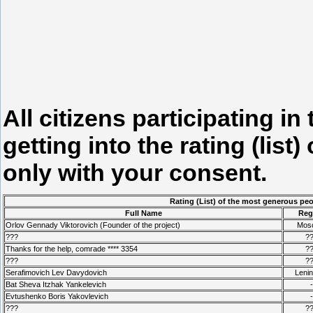
All citizens participating i
getting into the rating (lis
only with your consent.
Rating (List) of the most generous pe
Full Name
Reg
Orlov Gennady Viktorovich (Founder of the project)
Mos
???
?
Thanks for the help, comrade **** 3354
?
???
?
Serafimovich Lev Davydovich
Leni
Bat Sheva Itzhak Yankelevich
-
Evtushenko Boris Yakovlevich
-
???
?