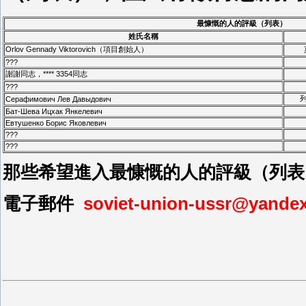
最慷慨的人的評級（列表）
姓氏名稱
Orlov Gennady Viktorovich（項目創始人）
???
謝謝同志，**** 3354同志
???
Серафимович Лев Давыдович
Бат-Шева Ицхак Янкелевич
Евтушенко Борис Яковлевич
???
???
那些希望進入最慷慨的人的評級（列表
電子郵件
soviet-union-ussr@yandex