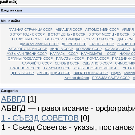
[
Мой сайт
]
Вход на сайт
Меню сайта
ГЛАВНАЯ СТРАНИЦА СССР
АВИАЦИЯ СССР
АВТОМОБИЛИ СССР
АРМИЯ
В ЭТОТ ГОД - В СССР
В ЭТОТ ДЕНЬ - В СССР
В ЭТОТ МЕСЯЦ - В СССР
В
ГЕОЛОГИЯ СССР
ГОСТ СССР
ГРАЖДАНЕ СССР
ГСМ СССР
ДАТЫ СМЕ
Доска объявлений СССР
ДОСУГ В СССР
ЗАКОНЫ СССР
ЗВАНИЯ С
КАТАЛОГ СТАТЕЙ СССР
КИНО В СССР
КОРАБЛИ СССР
КОСМОС СССР
МУЗЫКА И ПЕСНИ СССР
НАГРАДЫ - СССР
НАРКОМАТЫ — СССР
НАУКА С
ОРГАНЫ ГОСВЛАСТИ СССР
ПЛАКАТЫ - СССР
ПОЧТА СССР
ПРАЗДНИКИ 
САМОЛЁТЫ СССР
СВЯЗЬ В СССР
СДЕЛАНО В СССР
СИМВОЛИКА
ТРАНСПОРТ СССР
ТУРИЗМ В СССР
УКАЗЫ ПОСТАНОВЛЕНИЯ ...
УСТАВ
ЦЕНЫ В СССР
ЭКСПЕДИЦИИ СССР
ЭЛЕКТРОНИКА СССР
Видео
Гостев
Каталог файлов
ПРАВИЛА САЙТА СССР
А
Categories
АБВГД
[1]
АБВГД — правописание - орфограф
1 - СЪЕЗД СОВЕТОВ
[0]
1 - Съезд Советов - указы, постано