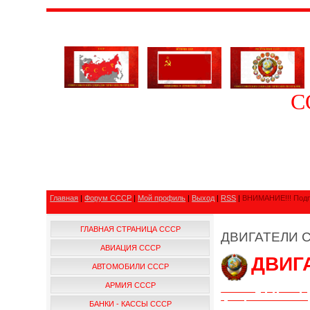
С
Главная
|
Форум СССР
|
Мой профиль
|
Выход
|
RSS
|
ВНИМАНИЕ!!! Подп
ГЛАВНАЯ СТРАНИЦА СССР
ДВИГАТЕЛИ 
АВИАЦИЯ СССР
ДВИГ
АВТОМОБИЛИ СССР
АРМИЯ СССР
Статья под цифровой ре
публицистом СССР — П
БАНКИ - КАССЫ СССР