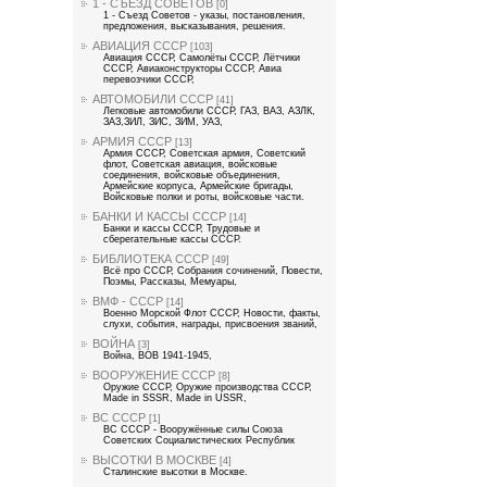
1 - СЪЕЗД СОВЕТОВ
[0]
1 - Съезд Советов - указы, постановления,
предложения, высказывания, решения.
АВИАЦИЯ СССР
[103]
Авиация СССР, Самолёты СССР, Лётчики
СССР, Авиаконструкторы СССР, Авиа
перевозчики СССР,
АВТОМОБИЛИ СССР
[41]
Легковые автомобили СССР, ГАЗ, ВАЗ, АЗЛК,
ЗАЗ,ЗИЛ, ЗИС, ЗИМ, УАЗ,
АРМИЯ СССР
[13]
Армия СССР, Советская армия, Советский
флот, Советская авиация, войсковые
соединения, войсковые объединения,
Армейские корпуса, Армейские бригады,
Войсковые полки и роты, войсковые части.
БАНКИ И КАССЫ СССР
[14]
Банки и кассы СССР, Трудовые и
сберегательные кассы СССР.
БИБЛИОТЕКА СССР
[49]
Всё про СССР, Собрания сочинений, Повести,
Поэмы, Рассказы, Мемуары,
ВМФ - СССР
[14]
Военно Морской Флот СССР, Новости, факты,
слухи, события, награды, присвоения званий,
ВОЙНА
[3]
Война, ВОВ 1941-1945,
ВООРУЖЕНИЕ СССР
[8]
Оружие СССР, Оружие производства СССР,
Made in SSSR, Made in USSR,
ВС СССР
[1]
ВС СССР - Вооружённые силы Союза
Советских Социалистических Республик
ВЫСОТКИ В МОСКВЕ
[4]
Сталинские высотки в Москве.