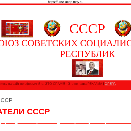
https://ussr-cccp.moy.su
СССР
ОЮЗ СОВЕТСКИХ СОЦИАЛИ
РЕСПУБЛИК
иску на сайт не оформляйте: ЭТО СПАМ!!! - Это не наша РЕКЛАМА
|
ОПЕРА
СССР
АТЕЛИ СССР
дакцией подготовлена: Орловым Геннадием Викторовичем (08.11.1965) — Советским
розаиком СССР — Историком СССР