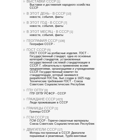
ВЫСТАВКИ СССР
[1]
Выставки и достижения народного хозяйства
СССР
В ЭТОТ ДЕНЬ - В СССР
[10]
новости, события, факты
В ЭТОТ ГОД - В СССР
[7]
новости, события, факты
В ЭТОТ МЕСЯЦ - В СССР
[1]
новости, события, факты
ГЕОГРАФИЯ СССР
[106]
География СССР -
ГОСТ СССР
[5]
ГОСТ СССР на колбасные изделия. ГОСТ -
Государственный стандарт, одна из основных
категорий стандартов, установленных
государственной системой стандартизации в
СССР. Г. обязательны к применению всеми
предприятиями, организациями и учреждениями
СССР. Государственный комитет по
стандартизации, который занимался
разработкой ГОСТов, был создан в 1925 году.
Технические требования ГОСТ - Союза
Советских Социалистических Республик
ГПУ ОГПУ
[0]
ГПУ ОГПУ РСФСР - СССР
ГРАЖДАНЕ СССР
[415]
Люди проживавшие в СССР
ГРАНИЦЫ СССР
[1]
Границы СССР
ГСМ СССР
[3]
ГСМ СССР - Горюче-смазочные материалы
Союза Советских Социалистических Республик
ДВИГАТЕЛИ СССР
[17]
Моторы построенные в СССР, Двигатели
поршневые и реактивные, Турбо-винтовые