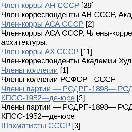
Член-корры АН СССР
[39]
Член-корреспонденты АН СССР, Ак
Член-корры АСА СССР
[2]
Член-корры АСА СССР, Члены-корре
архитектуры.
Член-корры АХ СССР
[11]
Член-корреспонденты Академии Ху
Члены коллегии
[1]
Члены коллегии РСФСР - СССР
Члены партии — РСДРП-1898— РСД
КПСС-1952—де-юре
[3]
Члены партии — РСДРП-1898— РСД
КПСС-1952—де-юре
Шахматисты СССР
[3]