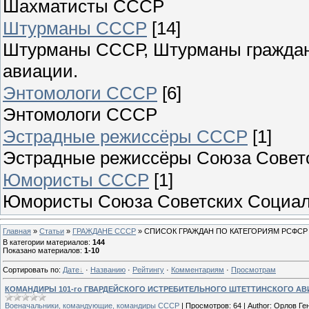
Шахматисты СССР
Штурманы СССР
[14]
Штурманы СССР, Штурманы граждан
авиации.
Энтомологи СССР
[6]
Энтомологи СССР
Эстрадные режиссёры СССР
[1]
Эстрадные режиссёры Союза Советс
Юмористы СССР
[1]
Юмористы Союза Советских Социал
Главная
»
Статьи
»
ГРАЖДАНЕ СССР
»
СПИСОК ГРАЖДАН ПО КАТЕГОРИЯМ РСФСР
В категории материалов
:
144
Показано материалов
:
1-10
Сортировать по
:
Дате
·
Названию
·
Рейтингу
·
Комментариям
·
Просмотрам
КОМАНДИРЫ 101-го ГВАРДЕЙСКОГО ИСТРЕБИТЕЛЬНОГО ШТЕТТИНСКОГО А
Военачальники, командующие, командиры СССР
|
Просмотров:
64
|
Author:
Орлов Ге