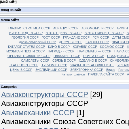
[
Мой сайт
]
Вход на сайт
Меню сайта
ГЛАВНАЯ СТРАНИЦА СССР
АВИАЦИЯ СССР
АВТОМОБИЛИ СССР
АРМИЯ
В ЭТОТ ГОД - В СССР
В ЭТОТ ДЕНЬ - В СССР
В ЭТОТ МЕСЯЦ - В СССР
В
ГЕОЛОГИЯ СССР
ГОСТ СССР
ГРАЖДАНЕ СССР
ГСМ СССР
ДАТЫ СМЕ
Доска объявлений СССР
ДОСУГ В СССР
ЗАКОНЫ СССР
ЗВАНИЯ С
КАТАЛОГ СТАТЕЙ СССР
КИНО В СССР
КОРАБЛИ СССР
КОСМОС СССР
МУЗЫКА И ПЕСНИ СССР
НАГРАДЫ - СССР
НАРКОМАТЫ — СССР
НАУКА С
ОРГАНЫ ГОСВЛАСТИ СССР
ПЛАКАТЫ - СССР
ПОЧТА СССР
ПРАЗДНИКИ 
САМОЛЁТЫ СССР
СВЯЗЬ В СССР
СДЕЛАНО В СССР
СИМВОЛИКА
ТРАНСПОРТ СССР
ТУРИЗМ В СССР
УКАЗЫ ПОСТАНОВЛЕНИЯ ...
УСТАВ
ЦЕНЫ В СССР
ЭКСПЕДИЦИИ СССР
ЭЛЕКТРОНИКА СССР
Видео
Гостев
Каталог файлов
ПРАВИЛА САЙТА СССР
А
Categories
Авиаконструкторы СССР
[29]
Авиаконструкторы СССР
Авиамеханики СССР
[1]
Авиамеханики Союза Советских Соц