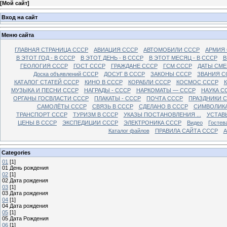
[
Мой сайт
]
Вход на сайт
Меню сайта
ГЛАВНАЯ СТРАНИЦА СССР
АВИАЦИЯ СССР
АВТОМОБИЛИ СССР
АРМИЯ
В ЭТОТ ГОД - В СССР
В ЭТОТ ДЕНЬ - В СССР
В ЭТОТ МЕСЯЦ - В СССР
В
ГЕОЛОГИЯ СССР
ГОСТ СССР
ГРАЖДАНЕ СССР
ГСМ СССР
ДАТЫ СМЕ
Доска объявлений СССР
ДОСУГ В СССР
ЗАКОНЫ СССР
ЗВАНИЯ С
КАТАЛОГ СТАТЕЙ СССР
КИНО В СССР
КОРАБЛИ СССР
КОСМОС СССР
МУЗЫКА И ПЕСНИ СССР
НАГРАДЫ - СССР
НАРКОМАТЫ — СССР
НАУКА С
ОРГАНЫ ГОСВЛАСТИ СССР
ПЛАКАТЫ - СССР
ПОЧТА СССР
ПРАЗДНИКИ 
САМОЛЁТЫ СССР
СВЯЗЬ В СССР
СДЕЛАНО В СССР
СИМВОЛИКА
ТРАНСПОРТ СССР
ТУРИЗМ В СССР
УКАЗЫ ПОСТАНОВЛЕНИЯ ...
УСТАВ
ЦЕНЫ В СССР
ЭКСПЕДИЦИИ СССР
ЭЛЕКТРОНИКА СССР
Видео
Гостев
Каталог файлов
ПРАВИЛА САЙТА СССР
А
Categories
01
[1]
01 День рождения
02
[1]
02 Дата рождения
03
[1]
03 Дата рождения
04
[1]
04 Дата рождения
05
[1]
05 Дата Рождения
06
[1]