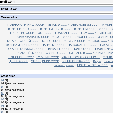
[
Мой сайт
]
Вход на сайт
Меню сайта
ГЛАВНАЯ СТРАНИЦА СССР
АВИАЦИЯ СССР
АВТОМОБИЛИ СССР
АРМИЯ
В ЭТОТ ГОД - В СССР
В ЭТОТ ДЕНЬ - В СССР
В ЭТОТ МЕСЯЦ - В СССР
В
ГЕОЛОГИЯ СССР
ГОСТ СССР
ГРАЖДАНЕ СССР
ГСМ СССР
ДАТЫ СМЕ
Доска объявлений СССР
ДОСУГ В СССР
ЗАКОНЫ СССР
ЗВАНИЯ С
КАТАЛОГ СТАТЕЙ СССР
КИНО В СССР
КОРАБЛИ СССР
КОСМОС СССР
МУЗЫКА И ПЕСНИ СССР
НАГРАДЫ - СССР
НАРКОМАТЫ — СССР
НАУКА С
ОРГАНЫ ГОСВЛАСТИ СССР
ПЛАКАТЫ - СССР
ПОЧТА СССР
ПРАЗДНИКИ 
САМОЛЁТЫ СССР
СВЯЗЬ В СССР
СДЕЛАНО В СССР
СИМВОЛИКА
ТРАНСПОРТ СССР
ТУРИЗМ В СССР
УКАЗЫ ПОСТАНОВЛЕНИЯ ...
УСТАВ
ЦЕНЫ В СССР
ЭКСПЕДИЦИИ СССР
ЭЛЕКТРОНИКА СССР
Видео
Гостев
Каталог файлов
ПРАВИЛА САЙТА СССР
А
Categories
01
[1]
01 День рождения
02
[1]
02 Дата рождения
03
[1]
03 Дата рождения
04
[1]
04 Дата рождения
05
[1]
05 Дата Рождения
06
[1]