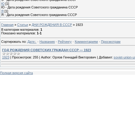
Ю
[1]
Ю - Дата рождения Советского гражданина СССР
Я
[1]
Я - Дата рождения Советского гражданина СССР
Главная
»
Статьи
»
ДНИ РОЖДЕНИЯ В СССР
»
1923
В категории материалов
:
1
Показано материалов
:
1-1
Сортировать по
:
Дате
·
Названию
·
Рейтингу
·
Комментариям
·
Просмотрам
ГОД РОЖДЕНИЯ СОВЕТСКИХ ГРАЖДАН СССР — 1923
1923
|
Просмотров:
255
|
Author:
Орлов Геннадий Викторович
|
Добавил:
soviet-union-u
Полная версия сайта