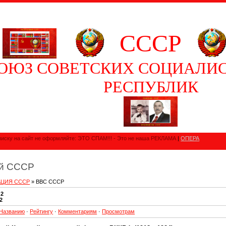
СССР
ОЮЗ СОВЕТСКИХ СОЦИАЛИ
РЕСПУБЛИК
иску на сайт не оформляйте: ЭТО СПАМ!!! - Это не наша РЕКЛАМА
|
ОПЕРА
ей СССР
АЦИЯ СССР
» ВВС СССР
:
2
2
Названию
·
Рейтингу
·
Комментариям
·
Просмотрам