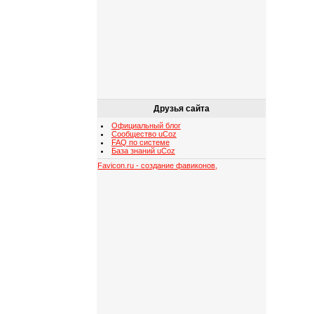
Друзья сайта
Официальный блог
Сообщество uCoz
FAQ по системе
База знаний uCoz
Favicon.ru - создание фавиконов,