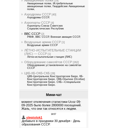
Авиационные полки
[19]
Авиационные полки, Истребительные
авиационные полки, Гвардейские Авиационные
полки,
Аэродромы СССР
[40]
Аэродромы СССР,
Аэропорты СССР
[4]
Аэропорты Союза Советских
Социалистических Республик
ВВС СССР
[2]
РККФ, ВВС СССР, Военная авиация СССР,
Воздушные армии СССР
[1]
Воздушные армии СССР
ЛЁТНО-ИСПЫТАТЕЛЬНЫЕ СТАНЦИИ
(ЛИС) — СССР
[1]
Лётно-испытательная станция (ЛИС)
Оборудование самолётов СССР
[262]
Оборудование установленное на самолётах
СССР
ЦКБ-КБ-ОКБ-СКБ
[28]
ЦКБ-Центральное Конструкторское Бюро, КБ-
Конструкторское Бюро. ОКБ-Опытное (Особое)
Конструкторское Бюро. СКБ—Специальное
Конструкторское Бюро.
Мини-чат