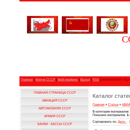
С
Главная
|
Форум СССР
|
Мой профиль
|
Выход
|
RSS
|
ВНИМАНИЕ!!! Подп
ГЛАВНАЯ СТРАНИЦА СССР
Каталог стат
АВИАЦИЯ СССР
Главная
»
Статьи
»
АВИ
АВТОМОБИЛИ СССР
В категории материалов
Показано материалов
:
1-
АРМИЯ СССР
Сортировать по
:
Дате
·
БАНКИ - КАССЫ СССР