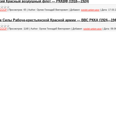
кий Красный воздушный флот — РККВФ (1918—1924)
 СССР
|
Просмотров:
65
|
Author:
Орлов Геннадий Викторович
|
Добавил:
soviet-union-ussr
|
Дата:
17.03.
 Силы Рабоче-крестьянской Красной армии — ВВС РККА (1924—194
 СССР
|
Просмотров:
1148
|
Author:
Орлов Геннадий Викторович
|
Добавил:
soviet-union-ussr
|
Дата:
09.0