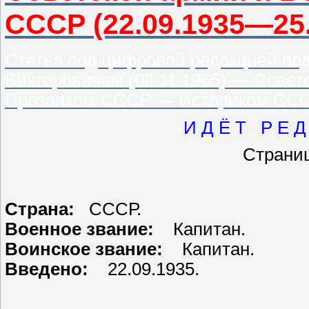
СССР
(22.09.1935—25.
Статья под цифровой редакцией по
Викторовичем (08.11.1965) — Сов
Прозаиком СССР — Историком СС
И Д Ё Т Р Е Д 
Стран
Страна:
СССР.
Военное звание:
Капитан.
Воинское звание:
Капитан.
Введено:
22.09.1935.