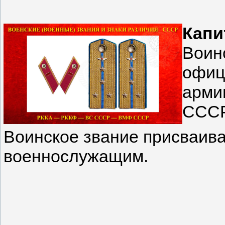
Капи
Воин
офиц
арми
ССС
Воинское звание присваива
военнослужащим
.