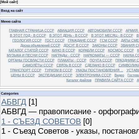
[
Мой сайт
]
Вход на сайт
Меню сайта
ГЛАВНАЯ СТРАНИЦА СССР
АВИАЦИЯ СССР
АВТОМОБИЛИ СССР
АРМИЯ
В ЭТОТ ГОД - В СССР
В ЭТОТ ДЕНЬ - В СССР
В ЭТОТ МЕСЯЦ - В СССР
В
ГЕОЛОГИЯ СССР
ГОСТ СССР
ГРАЖДАНЕ СССР
ГСМ СССР
ДАТЫ СМЕ
Доска объявлений СССР
ДОСУГ В СССР
ЗАКОНЫ СССР
ЗВАНИЯ С
КАТАЛОГ СТАТЕЙ СССР
КИНО В СССР
КОРАБЛИ СССР
КОСМОС СССР
МУЗЫКА И ПЕСНИ СССР
НАГРАДЫ - СССР
НАРКОМАТЫ — СССР
НАУКА С
ОРГАНЫ ГОСВЛАСТИ СССР
ПЛАКАТЫ - СССР
ПОЧТА СССР
ПРАЗДНИКИ 
САМОЛЁТЫ СССР
СВЯЗЬ В СССР
СДЕЛАНО В СССР
СИМВОЛИКА
ТРАНСПОРТ СССР
ТУРИЗМ В СССР
УКАЗЫ ПОСТАНОВЛЕНИЯ ...
УСТАВ
ЦЕНЫ В СССР
ЭКСПЕДИЦИИ СССР
ЭЛЕКТРОНИКА СССР
Видео
Гостев
Каталог файлов
ПРАВИЛА САЙТА СССР
А
Categories
АБВГД
[1]
АБВГД — правописание - орфограф
1 - СЪЕЗД СОВЕТОВ
[0]
1 - Съезд Советов - указы, постано