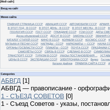
[
Мой сайт
]
Вход на сайт
Меню сайта
ГЛАВНАЯ СТРАНИЦА СССР
АВИАЦИЯ СССР
АВТОМОБИЛИ СССР
АРМИЯ
В ЭТОТ ГОД - В СССР
В ЭТОТ ДЕНЬ - В СССР
В ЭТОТ МЕСЯЦ - В СССР
В
ГЕОЛОГИЯ СССР
ГОСТ СССР
ГРАЖДАНЕ СССР
ГСМ СССР
ДАТЫ СМЕ
Доска объявлений СССР
ДОСУГ В СССР
ЗАКОНЫ СССР
ЗВАНИЯ С
КАТАЛОГ СТАТЕЙ СССР
КИНО В СССР
КОРАБЛИ СССР
КОСМОС СССР
МУЗЫКА И ПЕСНИ СССР
НАГРАДЫ - СССР
НАРКОМАТЫ — СССР
НАУКА С
ОРГАНЫ ГОСВЛАСТИ СССР
ПЛАКАТЫ - СССР
ПОЧТА СССР
ПРАЗДНИКИ 
САМОЛЁТЫ СССР
СВЯЗЬ В СССР
СДЕЛАНО В СССР
СИМВОЛИКА
ТРАНСПОРТ СССР
ТУРИЗМ В СССР
УКАЗЫ ПОСТАНОВЛЕНИЯ ...
УСТАВ
ЦЕНЫ В СССР
ЭКСПЕДИЦИИ СССР
ЭЛЕКТРОНИКА СССР
Видео
Гостев
Каталог файлов
ПРАВИЛА САЙТА СССР
А
Categories
АБВГД
[1]
АБВГД — правописание - орфограф
1 - СЪЕЗД СОВЕТОВ
[0]
1 - Съезд Советов - указы, постано