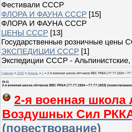
Фестивали СССР
ФЛОРА И ФАУНА СССР
[15]
ФЛОРА И ФАУНА СССР
ЦЕНЫ СССР
[13]
Государственные розничные цены 
ЭКСПЕДИЦИИ СССР
[1]
Экспедиции СССР - Альпинистские, 
Главная
»
2026
»
Апрель
»
1
»
2-я военная школа лётчиков ВВС РККА (??.??.1924—??.
09:41
2-я военная школа лётчиков ВВС РККА (??.??.1924—??.??.1933) (повествовани
2-я военная школа
Воздушных Сил РКК
(повествование)