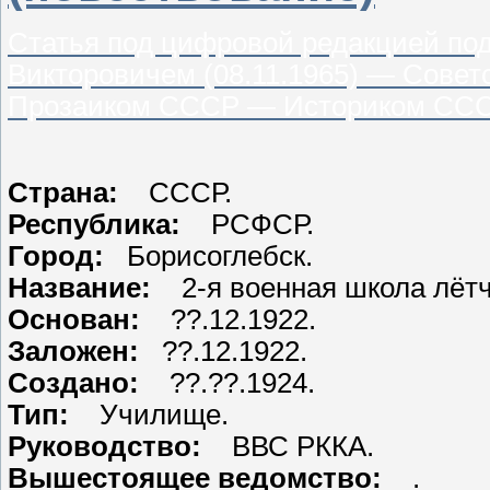
Статья под цифровой редакцией по
Викторовичем (08.11.1965) — Сов
Прозаиком СССР — Историком СС
Страна:
СССР.
Республика:
РСФСР.
Город:
Борисоглебск.
Название:
2-я военная школа лё
Основан:
??.12.1922.
Заложен:
??.12.1922.
Создано:
??.??.1924.
Тип:
Училище.
Руководство:
ВВС РККА.
Вышестоящее ведомство:
.