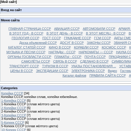
[
Мой сайт
]
Вход на сайт
Меню сайта
ГЛАВНАЯ СТРАНИЦА СССР
АВИАЦИЯ СССР
АВТОМОБИЛИ СССР
АРМИЯ
В ЭТОТ ГОД - В СССР
В ЭТОТ ДЕНЬ - В СССР
В ЭТОТ МЕСЯЦ - В СССР
В
ГЕОЛОГИЯ СССР
ГОСТ СССР
ГРАЖДАНЕ СССР
ГСМ СССР
ДАТЫ СМЕ
Доска объявлений СССР
ДОСУГ В СССР
ЗАКОНЫ СССР
ЗВАНИЯ С
КАТАЛОГ СТАТЕЙ СССР
КИНО В СССР
КОРАБЛИ СССР
КОСМОС СССР
МУЗЫКА И ПЕСНИ СССР
НАГРАДЫ - СССР
НАРКОМАТЫ — СССР
НАУКА С
ОРГАНЫ ГОСВЛАСТИ СССР
ПЛАКАТЫ - СССР
ПОЧТА СССР
ПРАЗДНИКИ 
САМОЛЁТЫ СССР
СВЯЗЬ В СССР
СДЕЛАНО В СССР
СИМВОЛИКА
ТРАНСПОРТ СССР
ТУРИЗМ В СССР
УКАЗЫ ПОСТАНОВЛЕНИЯ ...
УСТАВ
ЦЕНЫ В СССР
ЭКСПЕДИЦИИ СССР
ЭЛЕКТРОНИКА СССР
Видео
Гостев
Каталог файлов
ПРАВИЛА САЙТА СССР
А
Categories
Копейки СССР
[34]
Копейки СССР, копейки сплав, копейки юбилейные.
1-Копейка СССР
[5]
1-Копейка СССР (сплав жёлтого цвета)
2-Копейки СССР
[5]
2-Копейки СССР (сплав жёлтого цвета)
3-Копейки СССР
[7]
3-Копейки СССР (сплав жёлтого цвета)
5-Копеек СССР
[6]
5-Копеек СССР (сплав жёлтого цвета)
10-Копеек СССР
[6]