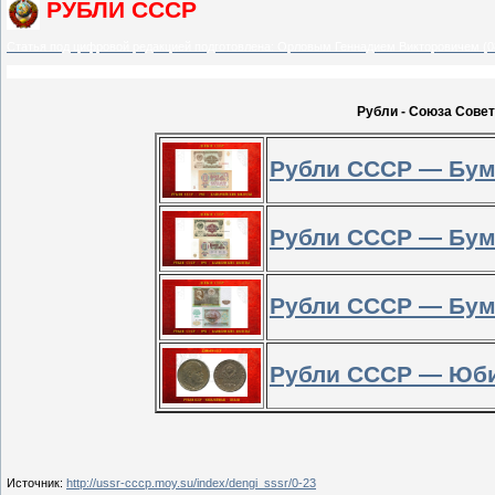
РУБЛИ СССР
Статья под цифровой редакцией подготовлена: Орловым Геннадием Викторовичем
Рубли - Союза Сове
Рубли СССР — Бум
Рубли СССР — Бум
Рубли СССР — Бум
Рубли СССР — Юби
Источник
:
http://ussr-cccp.moy.su/index/dengi_sssr/0-23