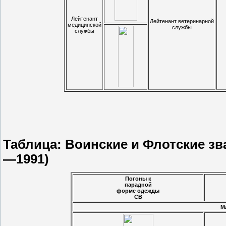
Лейтенант
Лейтенант ветеринарной
медицинской
службы
службы
Таблица: Воинские и Флотские з
—1991)
Погоны к
парадной
форме одежды
CB
М