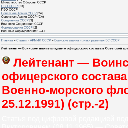
Министерство Обороны СССР
ПВО СССР
[23]
ПВО СССР
Советская Армия СССР
[24]
Советская Армия СССР (СА)
Соединения СССР
[3]
Воинские Соединения СССР
Формирования СССР
[2]
Военные Формирования СССР
Главная
»
Статьи
»
АРМИЯ СССР
»
Воинские звания и знаки различия ВС СССР
Лейтенант — Воинское звание младшего офицерского состава в Советской арми
Лейтенант — Воинс
офицерского состава
Военно-морского фл
25.12.1991) (стр.-2)
Статья под цифровой редакцией по
Викторовичем (08.11.1965) — Сов