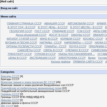
[
Мой сайт
]
Вход на сайт
Меню сайта
ГЛАВНАЯ СТРАНИЦА СССР
АВИАЦИЯ СССР
АВТОМОБИЛИ СССР
АРМИЯ
В ЭТОТ ГОД - В СССР
В ЭТОТ ДЕНЬ - В СССР
В ЭТОТ МЕСЯЦ - В СССР
В
ГЕОЛОГИЯ СССР
ГОСТ СССР
ГРАЖДАНЕ СССР
ГСМ СССР
ДАТЫ СМЕ
Доска объявлений СССР
ДОСУГ В СССР
ЗАКОНЫ СССР
ЗВАНИЯ С
КАТАЛОГ СТАТЕЙ СССР
КИНО В СССР
КОРАБЛИ СССР
КОСМОС СССР
МУЗЫКА И ПЕСНИ СССР
НАГРАДЫ - СССР
НАРКОМАТЫ — СССР
НАУКА С
ОРГАНЫ ГОСВЛАСТИ СССР
ПЛАКАТЫ - СССР
ПОЧТА СССР
ПРАЗДНИКИ 
САМОЛЁТЫ СССР
СВЯЗЬ В СССР
СДЕЛАНО В СССР
СИМВОЛИКА
ТРАНСПОРТ СССР
ТУРИЗМ В СССР
УКАЗЫ ПОСТАНОВЛЕНИЯ ...
УСТАВ
ЦЕНЫ В СССР
ЭКСПЕДИЦИИ СССР
ЭЛЕКТРОНИКА СССР
Видео
Гостев
Каталог файлов
ПРАВИЛА САЙТА СССР
А
Categories
Бригады СССР
[4]
Бригады СССР
Воинские звания и знаки различия ВС СССР
[45]
Воинские звания и знаки различия Вооружённых сил СССР
Гвардейские истребительные авиационные полки
[22]
Гвардейский истребительный авиационный полки СССР
Границы СССР
[2]
Границы СССР ВЧК-НКВД-МВД-КГБ
Дивизии СССР
[2]
Дивизии армии и флота СССР
МО СССР
[22]