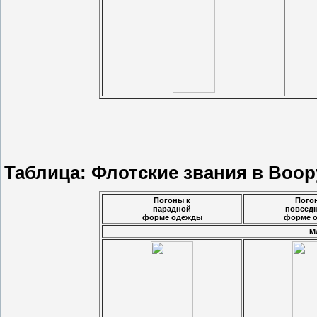
Таблица: Флотские звания в Воо
Погоны к
Пого
парадной
повсед
форме одежды
форме 
М