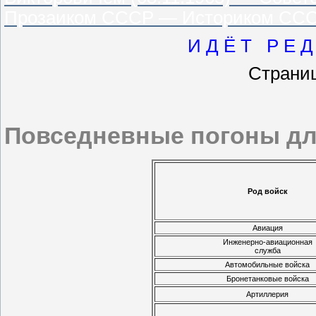
Прозаиком СССР — Историком СС
И Д Ё Т Р Е Д 
Стран
Повседневные погоны дл
Род войск
Авиация
Инженерно-авиационная
служба
Автомобильные войска
Бронетанковые войска
Артиллерия