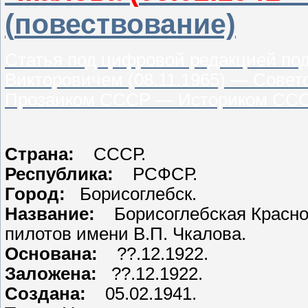
(
повествование)
Статья под цифровой редакцией по
Викторовичем (08.11.1965) — Сов
Прозаиком СССР — Историком СС
Страна:
СССР.
Республика:
РСФСР.
Город:
Борисоглебск.
Название:
Борисоглебская Красн
пилотов имени В.П. Чкалова.
Основана:
??.12.1922.
Заложена:
??.12.1922.
Создана:
05.02.1941.