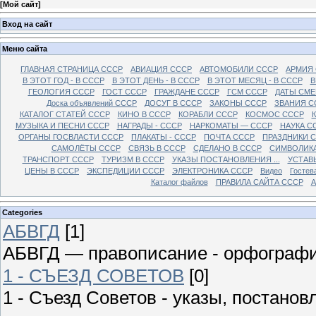
[
Мой сайт
]
Вход на сайт
Меню сайта
ГЛАВНАЯ СТРАНИЦА СССР
АВИАЦИЯ СССР
АВТОМОБИЛИ СССР
АРМИЯ
В ЭТОТ ГОД - В СССР
В ЭТОТ ДЕНЬ - В СССР
В ЭТОТ МЕСЯЦ - В СССР
В
ГЕОЛОГИЯ СССР
ГОСТ СССР
ГРАЖДАНЕ СССР
ГСМ СССР
ДАТЫ СМЕ
Доска объявлений СССР
ДОСУГ В СССР
ЗАКОНЫ СССР
ЗВАНИЯ С
КАТАЛОГ СТАТЕЙ СССР
КИНО В СССР
КОРАБЛИ СССР
КОСМОС СССР
МУЗЫКА И ПЕСНИ СССР
НАГРАДЫ - СССР
НАРКОМАТЫ — СССР
НАУКА С
ОРГАНЫ ГОСВЛАСТИ СССР
ПЛАКАТЫ - СССР
ПОЧТА СССР
ПРАЗДНИКИ 
САМОЛЁТЫ СССР
СВЯЗЬ В СССР
СДЕЛАНО В СССР
СИМВОЛИКА
ТРАНСПОРТ СССР
ТУРИЗМ В СССР
УКАЗЫ ПОСТАНОВЛЕНИЯ ...
УСТАВ
ЦЕНЫ В СССР
ЭКСПЕДИЦИИ СССР
ЭЛЕКТРОНИКА СССР
Видео
Гостев
Каталог файлов
ПРАВИЛА САЙТА СССР
А
Categories
АБВГД
[1]
АБВГД — правописание - орфограф
1 - СЪЕЗД СОВЕТОВ
[0]
1 - Съезд Советов - указы, постано